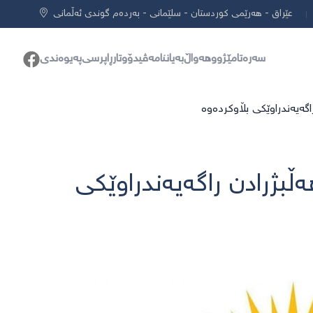
عێراق - هەرێمی کوردستان - سلێمانی - بەردەم گوندی ئەڵمانی
سەرەتا
مێژوو
هەواڵ
بەیاننامە
ڤیدۆ
وتار
ڕاپرسی
پەیوەندی
گەیەندراوێكی بڵاوكردەوە
ڵبژرادن راگەیەندراوێكی