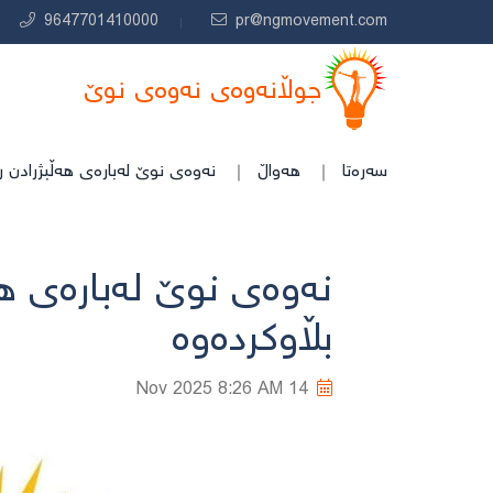
9647701410000
pr@ngmovement.com
جوڵانەوەی نەوەی نوێ
سەرەتا
هەواڵ
نەوەی نوێ لەبارەی هەڵبژرادن را
نەوەی نوێ لەبارەی هە
بڵاوكردەوە
8:26 AM
14 Nov 2025