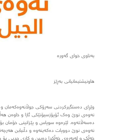
بەناوی خوای گەورە
هاونیشتیمانیانی بەڕێز
وێڕای دەستگیرکردنی سەرۆکی جوڵانەوەکەمان و 
نەوەی نوێ وەک ئۆپۆزسیۆنێکی ئازا و خاوەن هەڵ
دەسەڵاتەوە. لێرەوە سوپاس و پێزانینی خۆمان بۆ
نەوەی نوێ دووپات دەکەینەوە و دڵنیابن هەرچەن
خەڵک و لەبەرەی خەڵکدا دەبین و کاری جدیی بۆ 