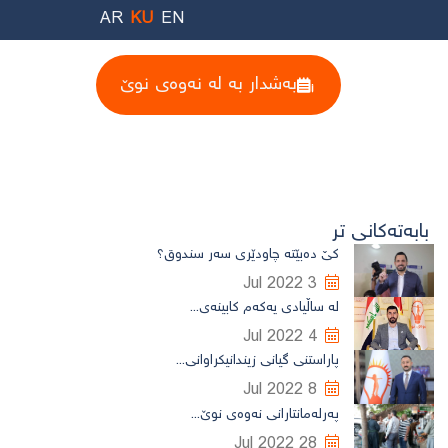
AR
KU
EN
بەشدار بە لە نەوەی نوێ
بابەتەکانی تر
کێ دەبێتە چاودێری سەر سندوق؟
3 Jul 2022
لە ساڵیادی یەکەم کابینەی...
4 Jul 2022
پاراستنی گیانی زیندانیکراوانی...
8 Jul 2022
پەرلەمانتارانی نەوەی نوێ...
28 Jul 2022