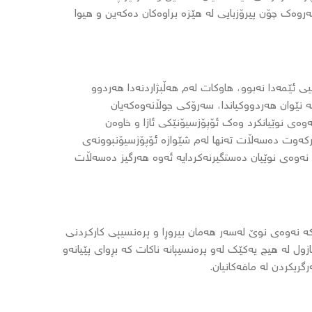
ەروەک چۆن پیرۆزبایی لە هێزە براوەکان دەکەین و هیوا
یی ئێمەدا نەبوو، هاوکات لەم هەڵبژاردنەدا هەردوو
ە نێوان هەردووکیاندا، سەرۆکی جوڵانەوەکەیان
نەوەی نوێیانکرد وەک ئۆپۆزسیۆنێکی ئازا و خاوەن
رکەوت دەسەڵات تەنها لەم شێوازە ئۆپۆزسیۆنبوونەی
ەوەی نوێیان دەستگیرنەکردایە ئەوە هەرگیز دەسەڵات
 نەوەی نوێ لەسەر هەمان بیروڕا و پرەنسیپی کارکردنی
ول لە هیچ یەکێک لەو پرەنسیپانە ناکات کە بڕوای پێیانەو
رگریکردن لە مافەکانیان.