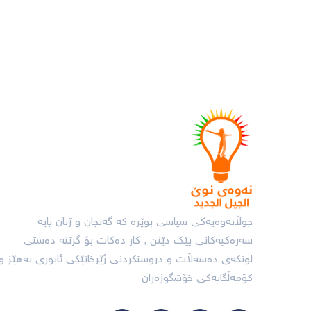
جوڵانەوەیەکی سیاسی بوێرە کە گەنجان و ژنان پایە
سەرەکیەکانی پێک دێنن , کار دەکات بۆ گرتنە دەستی
لوتکەی دەسەڵات و دروستکردنی ژێرخانێکی ئابورى بەهێز و
کۆمەڵگایەکى خۆشگوزەران