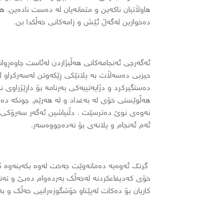
هاوڵاتیان ناکەین و متمانەیان لە دەست نادەین. ه
دەخوازین لەگەڵ ئێش و زامەکانی خەڵکدا بن.
ئەگەرچی ئەنجامەکانی هەڵبژاردن لەئاست چاوەڕوان
حیزبی دەسەڵات بە پلانێکی ڕێکەوتن لەسەرکراو ل
دەستگیرکرد و دژایەتییەکی بەرنامە بۆ داڕێژراوی 
هەڵوێستی خۆی لە بەغداد و لە هەرێم. چونکە دە
نەوەی نوێ دەترسێت . دڵنیاشین ئەگەر سەرۆکی ن
ئەم ئەنجام و پلانەی بۆ نەدەچووەسەر.
گرنگ ئەوەیە دەمانەوێت جەخت لەوە بکەینەوە کە
خۆی کەدیفاعکردنە لەخەڵک بەردەوام دەبێ و تەناز
کاریان بۆ دەکات لەپێناو خۆشگوزەرانیی خەڵک و بە