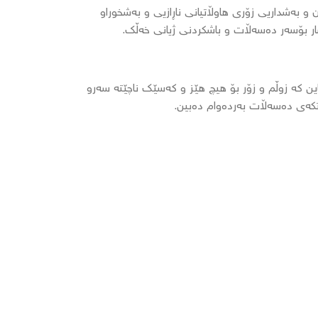
 و بەشداریی زۆری هاوڵاتیانی ناڕازیی و بەشخوراو
شار بۆسەر دەسەڵات و باشکردنی ژیانی خەڵک.
ین کە زوڵم و زۆر بۆ هیچ هێز و کەسێک ناچێتە سەرو
تکەی دەسەڵات بەردەوام دەبین.