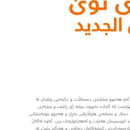
ئەو هەموو فشارەی دەسەڵات و دژایەتیی ولێدان لە
وێست کە ئامادە نەبووە بچێتە ژێر ڕکێف و سێبەری
 دەنگ و متمانەی هاوڵاتیانی بەڕێز و هەموو خۆبەخشانی
د کورسییمان هەبێت و لەهەرکوێیەک بین، ئەوە لەگەڵ
چارەسەرکردنی کيشەکانیان دەکەین و هەرگیز پشت لە