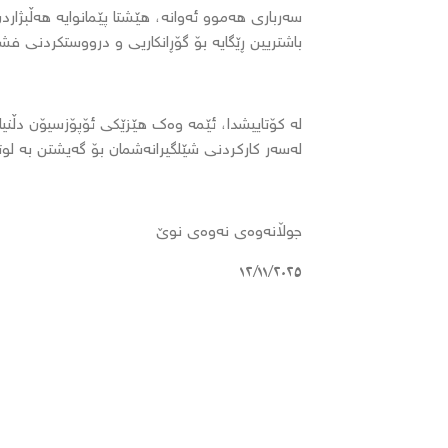
سەرباری هەموو ئەوانە، هێشتا پێمانوایە هەڵبژاردن
باشتریین ڕێگایە بۆ گۆڕانکاریی و درووستکردنی ف
لە کۆتاییشدا، ئێمە وەک هێزێکی ئۆپۆزسیۆن دڵنیا
لەسەر کارکردنی شێلگیرانەشمان بۆ گەیشتن بە لو
جوڵانەوەی نەوەی نوێ
١٢/١١/٢٠٢٥