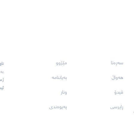
بەستەرەکان
بە
سەرەتا
مێژوو
ناو
بە
هەواڵ
بەیاننامە
ژم
ئی
ڤیدۆ
وتار
ڕاپرسی
پەیوەندی