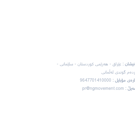
ردەوام بە لە پەیوەندیدا
نیشان
:
عێراق - هەرێمی کوردستان - سلێمانی -
ردەم گوندی ئەڵمانی
ارەی مۆبایل
:
9647701410000
مەیڵ
:
pr@ngmovement.com