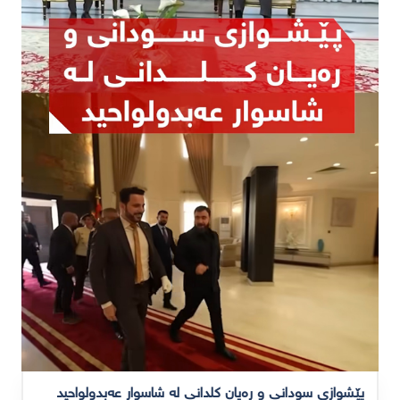
پێشوازی سودانی و رەیان کلدانی لە شاسوار عەبدولواحید