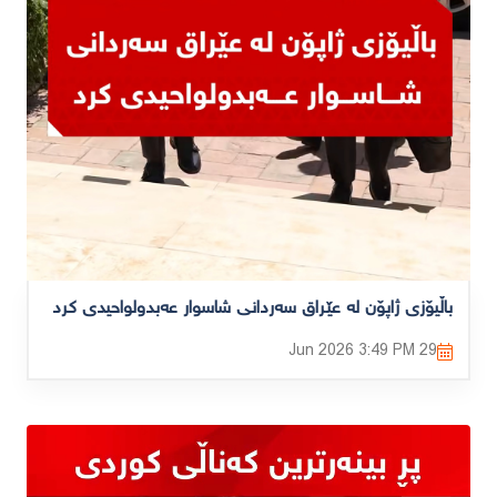
باڵیۆزی ژاپۆن لە عێراق سەردانی شاسوار عەبدولواحیدی کرد
3:49 PM
29 Jun 2026