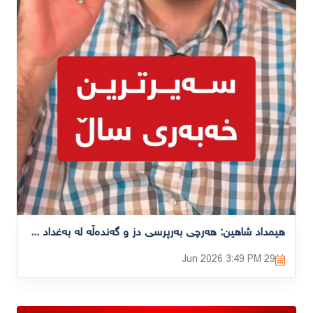
هیمداد شاهین: هەرچی بەرپرسی دز و گەندەڵە لە بەغداد ڕائەکات تەنها کاک شاسوار لە بەغدایە.
3:49 PM
29 Jun 2026