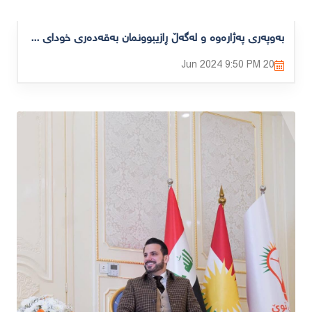
بەوپەری پەژارەوە و لەگەڵ ڕازیبوونمان بەقەدەری خودای گەورە سەرەخۆشیی و پرسەی خۆمان ئاڕاستەی کەسوکاری قوربانییەکانی ئەو سێ یەختە دەکەین کە لەئاوەکانی ڕێگای پەنابەریی گیانیان سپارد.
9:50 PM
20 Jun 2024