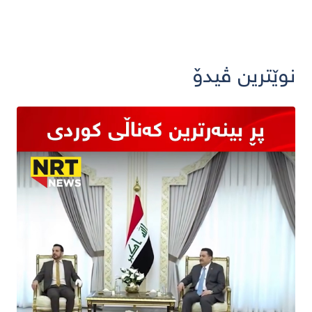
نوێترین ڤیدۆ