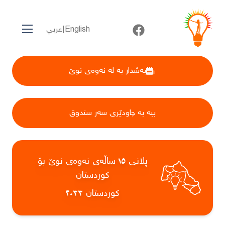
English
|
عربي
بەشدار بە لە نەوەی نوێ
ببە بە چاودێری سەر سندوق
پلانی ١٥ ساڵەی نەوەی نوێ بۆ
کوردستان
کوردستان ٢٠٣٣