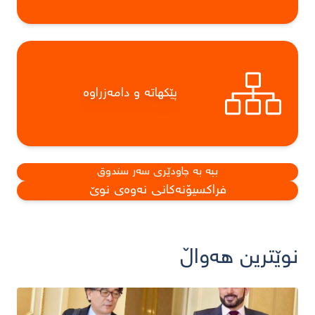
پێکهاتە و دامەزراوە
ببە بە چاودێری سەر سندوق
فراکسیۆنەکانی نەوەی نوێ
نوێترین هەواڵ