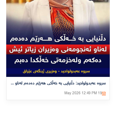
سروە عەبدولواحید: دڵنیایی بە خەڵکی هەرێم دەدەم لەناو ئەنجومەنی وەزیران زیاتر ئیش دەکەم ولەخزمەتی خەڵکدا دەبم
12:49 PM
19 May 2026