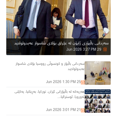
سەردانی باڵیۆزی ژاپۆن لە عێراق بۆلای شاسوار عەبدولواحید
3:27 PM
29 Jun 2026
سەردانی باڵیۆز و کونسوڵی رووسیا بۆلای شاسوار
عەبدولواحید
1:30 PM
25 Jun 2026
هەریەکە لە باڵیۆزانی ئێران، تورکیا، بەڕیتانیا، یەکێتی
ئەوروپا، ئوسترالیا،...
3:01 PM
21 Jun 2026