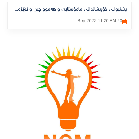
پشتیوانی خۆپیشاندانی مامۆستایان و هەموو چین و توێژەکانیتر دەکەین بۆ داواکردنی مافە ڕەوا و سەرەتاییەکانی خۆیان
11:20 PM
30 Sep 2023