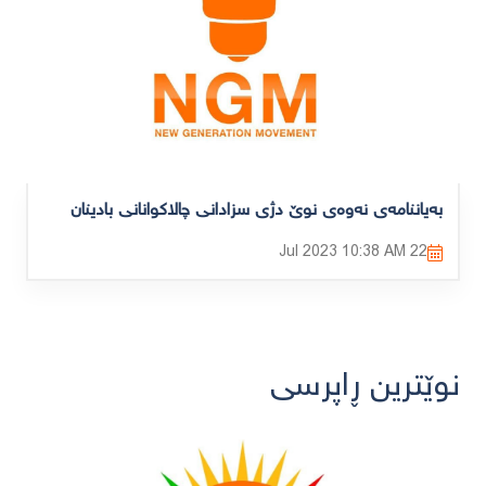
بەیاننامەی نەوەی نوێ دژی سزادانی چالاکوانانی بادینان
10:38 AM
22 Jul 2023
نوێترین ڕاپرسی