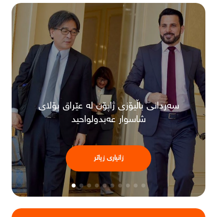
سەردانی باڵیۆزی ژاپۆن لە عێراق بۆلای
شاسوار عەبدولواحید
زانیاری زیاتر