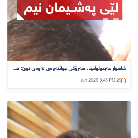
شاسوار عەبدولواحید، سەرۆکی جوڵانەوەی نەوەی نوێ: هەرشتێکم وتبێت لێی پەشیمان نیم
3:48 PM
29 Jun 2026