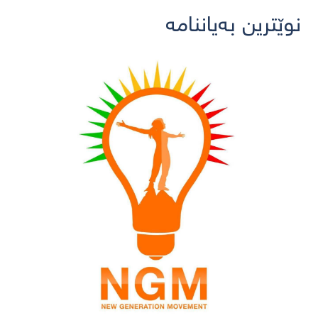
نوێترین بەیاننامە