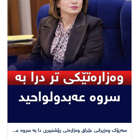
سەرۆک وەزیرانی عێراق وەزارەتی رۆشنبیری دا بە سروە عەبدولواحید تاوەکو ببێتە وەزیر بە وەکالەت، هەتا لە داهاتوودا وەزیرێک بۆ وەزارەتەکە دادەنرێت