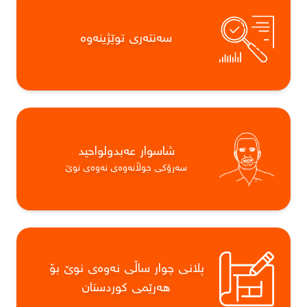
سەنتەری توێژینەوە
شاسوار عەبدولواحید
سەرۆکی جوڵانەوەی نەوەی نوێ
پلانی چوار ساڵی نەوەی نوێ بۆ
هەرێمی کوردستان