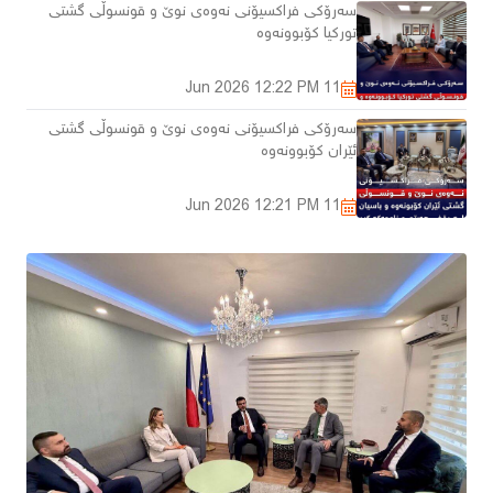
سەرۆکی فراکسیۆنی نەوەی نوێ و قونسوڵی گشتی
تورکیا کۆبوونەوە
12:22 PM
11 Jun 2026
سەرۆکی فراکسیۆنی نەوەی نوێ و قونسوڵی گشتی
ئێران کۆبوونەوە
12:21 PM
11 Jun 2026