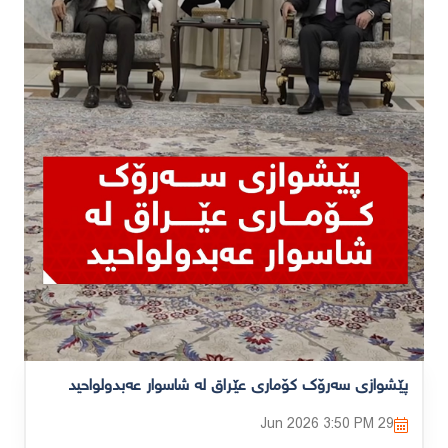
پێشوازی سەرۆک کۆماری عێراق لە شاسوار عەبدولواحید
3:50 PM
29 Jun 2026