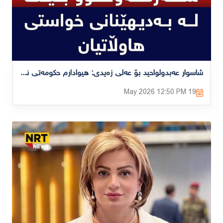
شاسوار عەبدولواحید بۆ عەلی زەیدی: هیوادارم حکومەتی نوێ سەرکەوتوو بێت لە بەدیهێنانی خواستی هاوڵاتیان
12:50 PM
19 May 2026