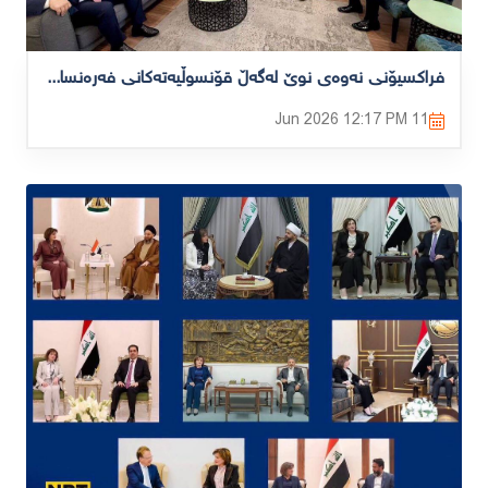
فراکسیۆنی نەوەی نوێ لەگەڵ قۆنسوڵیەتەکانی فەرەنسا،روسیا، چین، ئەڵمانیا،چیک،هۆڵەندا کۆبوەوە
12:17 PM
11 Jun 2026