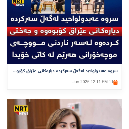
سروە عەبدولواحید لەگەڵ سەرکردە دیارەکانی عێراق کۆبوەوە و جەختی کردەوە لەسەر ناردنی مووچەی مووچەخۆرانی هەرێم لە کاتی خۆیدا
12:11 PM
11 Jun 2026