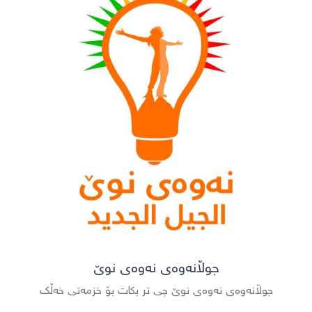
جوڵانەوەى نەوەى نوێ
جوڵانەوەى نەوەى نوێ چى تر بکات بۆ خزمەتى خەڵک