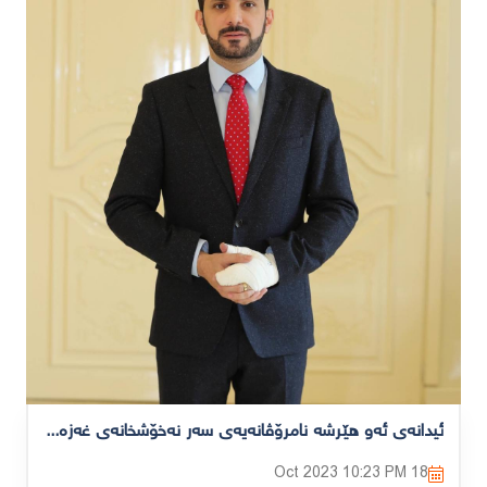
ئیدانەی ئەو هێرشە نامرۆڤانەیەی سەر نەخۆشخانەی غەزە دەکەین
10:23 PM
18 Oct 2023