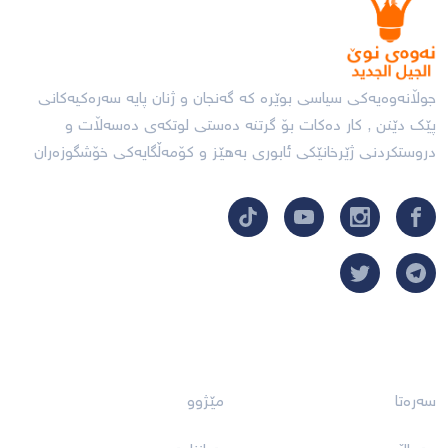
جوڵانەوەیەکی سیاسی بوێرە کە گەنجان و ژنان پایە سەرەکیەکانی
پێک دێنن , کار دەکات بۆ گرتنە دەستی لوتکەی دەسەڵات و
دروستکردنی ژێرخانێکی ئابورى بەهێز و کۆمەڵگایەکى خۆشگوزەران
بەستەرەکان
سەرەتا
مێژوو