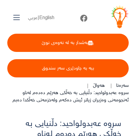
English
|
عربي
بەشدار بە لە نەوەی نوێ
ببە بە چاودێری سەر سندوق
سەرەتا
هەواڵ
سروە عەبدولواحید: دڵنیایی بە خەڵکی هەرێم دەدەم لەناو
ئەنجومەنی وەزیران زیاتر ئیش دەکەم ولەخزمەتی خەڵکدا دەبم
سروە عەبدولواحید: دڵنیایی بە
خەڵکی هەرێم دەدەم لەناو