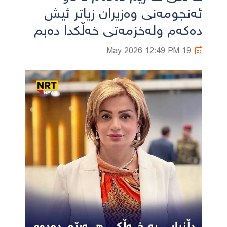
ئەنجومەنی وەزیران زیاتر ئیش
دەکەم ولەخزمەتی خەڵکدا دەبم
12:49 PM
19 May 2026