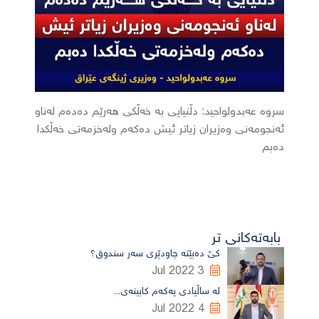
سروە عەبدولواحید: دڵنیایی بە خەڵکی هەرێم دەدەم لەناو
ئەنجومەنی وەزیران زیاتر ئیش دەکەم ولەخزمەتی خەڵکدا
دەبم
بابەتەکانی تر
کێ دەبێتە چاودێری سەر سندوق؟
3 Jul 2022
لە ساڵیادی یەکەم کابینەی...
4 Jul 2022