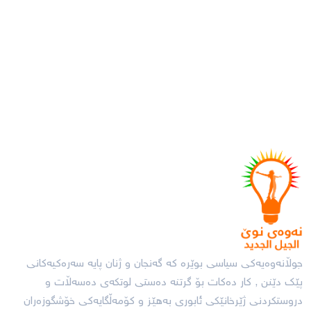
جوڵانەوەیەکی سیاسی بوێرە کە گەنجان و ژنان پایە سەرەکیەکانی
پێک دێنن , کار دەکات بۆ گرتنە دەستی لوتکەی دەسەڵات و
دروستکردنی ژێرخانێکی ئابورى بەهێز و کۆمەڵگایەکى خۆشگوزەران