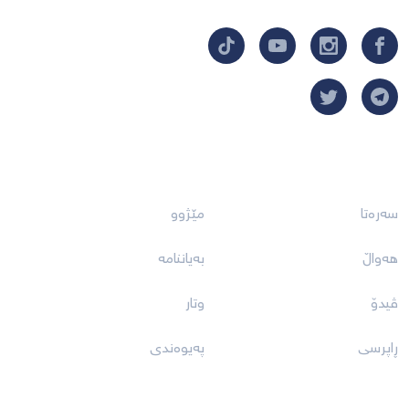
بەستەرەکان
سەرەتا
مێژوو
هەواڵ
بەیاننامە
ڤیدۆ
وتار
ڕاپرسی
پەیوەندی