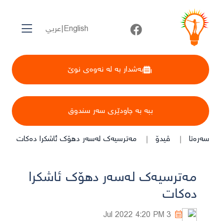
English
|
عربي
بەشدار بە لە نەوەی نوێ
ببە بە چاودێری سەر سندوق
سەرەتا
ڤیدۆ
مەترسیەک لەسەر دهۆک ئاشکرا دەکات
مەترسیەک لەسەر دهۆک ئاشکرا
دەکات
4:20 PM
3 Jul 2022