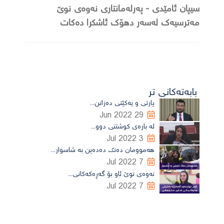
سیپان ئامێدی - پەرلەمانتاری نەوەی نوێ
مەترسیەک لەسەر دهۆک ئاشکرا دەکات
بابەتەکانی تر
پارتی و یەکێتی دەزانن...
29 Jun 2022
لە بارەی کوشتنى دوو...
3 Jul 2022
هەموومان دەنگ دەدەین بە شاسوار...
7 Jul 2022
نەوەى نوێ ئاو بۆ گەڕەکەکانى...
7 Jul 2022